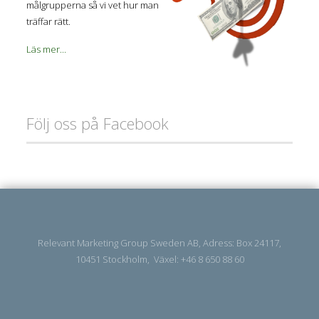
målgrupperna så vi vet hur man
träffar rätt.
Läs mer...
Följ oss på Facebook
Relevant Marketing Group Sweden AB, Adress: Box 24117,
10451 Stockholm, Växel: +46 8 650 88 60