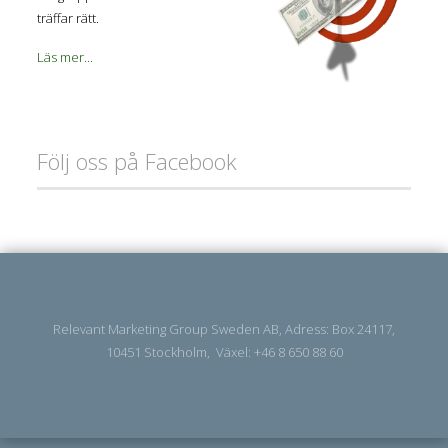
träffar rätt.
Läs mer...
Följ oss på Facebook
Relevant Marketing Group Sweden AB, Adress: Box 24117,
10451 Stockholm, Växel: +46 8 650 88 60